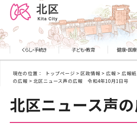
くらし・手続き
子ども・教育
健康・医療
現在の位置：
トップページ
>
区政情報
>
広報
>
広報紙
の広報
> 北区ニュース声の広報 令和4年10月1日号
北区ニュース声の