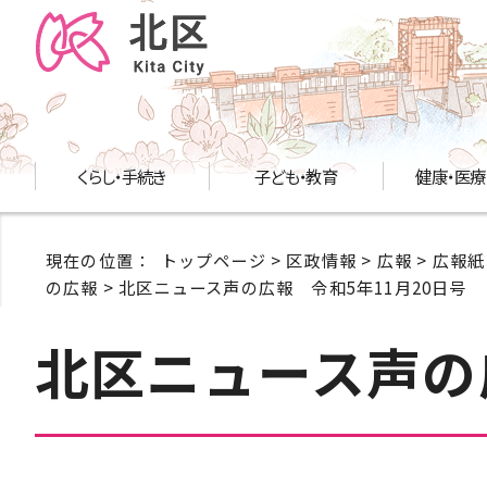
くらし・手続き
子ども・教育
健康・医療
現在の位置：
トップページ
>
区政情報
>
広報
>
広報紙
の広報
> 北区ニュース声の広報 令和5年11月20日号
北区ニュース声の