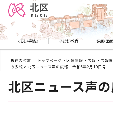
くらし・手続き
子ども・教育
健康・医療
現在の位置：
トップページ
>
区政情報
>
広報
>
広報紙
の広報
> 北区ニュース声の広報 令和6年2月10日号
北区ニュース声の