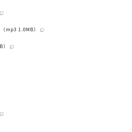
p3 1.0MB）
KB）