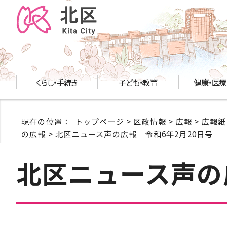
くらし・手続き
子ども・教育
健康・医療
現在の位置：
トップページ
>
区政情報
>
広報
>
広報紙
の広報
> 北区ニュース声の広報 令和6年2月20日号
北区ニュース声の