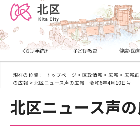
くらし・手続き
子ども・教育
健康・医療
現在の位置：
トップページ
>
区政情報
>
広報
>
広報紙
の広報
> 北区ニュース声の広報 令和6年4月10日号
北区ニュース声の