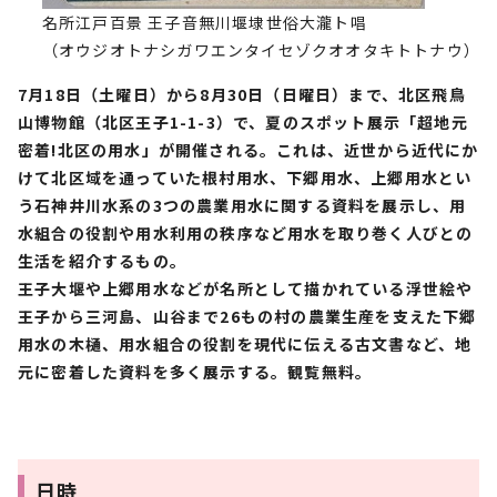
名所江戸百景 王子音無川堰埭世俗大瀧ト唱
（オウジオトナシガワエンタイセゾクオオタキトトナウ）
7月18日（土曜日）から8月30日（日曜日）まで、北区飛鳥
山博物館（北区王子1-1-3）で、夏のスポット展示「超地元
密着!北区の用水」が開催される。これは、近世から近代にか
けて北区域を通っていた根村用水、下郷用水、上郷用水とい
う石神井川水系の3つの農業用水に関する資料を展示し、用
水組合の役割や用水利用の秩序など用水を取り巻く人びとの
生活を紹介するもの。
王子大堰や上郷用水などが名所として描かれている浮世絵や
王子から三河島、山谷まで26もの村の農業生産を支えた下郷
用水の木樋、用水組合の役割を現代に伝える古文書など、地
元に密着した資料を多く展示する。観覧無料。
日時