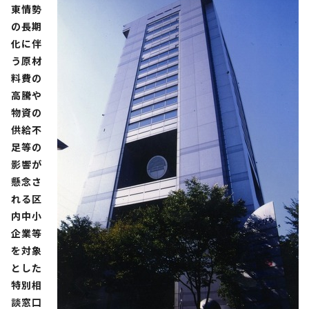
東情勢
の長期
化に伴
う原材
料費の
高騰や
物資の
供給不
足等の
影響が
懸念さ
れる区
内中小
企業等
を対象
とした
特別相
談窓口