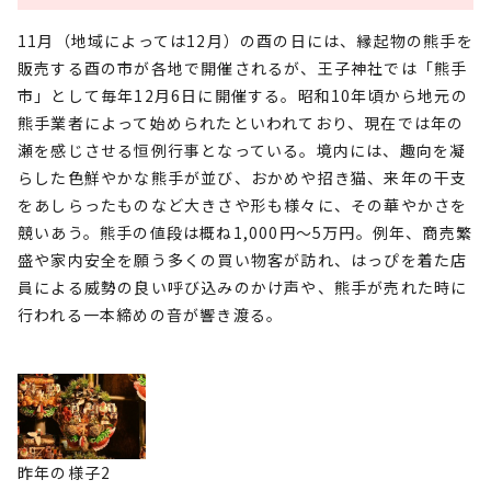
11月（地域によっては12月）の酉の日には、縁起物の熊手を
販売する酉の市が各地で開催されるが、王子神社では「熊手
市」として毎年12月6日に開催する。昭和10年頃から地元の
熊手業者によって始められたといわれており、現在では年の
瀬を感じさせる恒例行事となっている。境内には、趣向を凝
らした色鮮やかな熊手が並び、おかめや招き猫、来年の干支
をあしらったものなど大きさや形も様々に、その華やかさを
競いあう。熊手の値段は概ね1,000円～5万円。例年、商売繁
盛や家内安全を願う多くの買い物客が訪れ、はっぴを着た店
員による威勢の良い呼び込みのかけ声や、熊手が売れた時に
行われる一本締めの音が響き渡る。
昨年の様子2