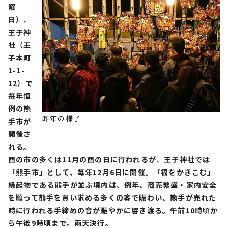
曜
日）、
王子神
社（王
子本町
1-1-
12）で
毎年恒
例の熊
昨年の様子
手市が
開催さ
れる。
酉の市の多くは11月の酉の日に行われるが、王子神社では
「熊手市」として、毎年12月6日に開催。「福をかきこむ」
縁起物である熊手が並ぶ境内は、例年、商売繁盛・家内安全
を願って熊手を買い求める多くの客で賑わい、熊手が売れた
時に行われる手締めの音が賑やかに響き渡る。午前10時頃か
ら午後9時頃まで。雨天決行。