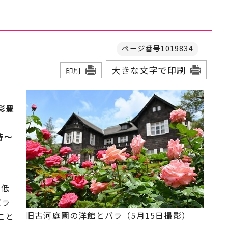
ページ番号1019834
大きな文字で印刷
印刷
彩豊
時～
高低
バラ
旧古河庭園の洋館とバラ（5月15日撮影）
こと