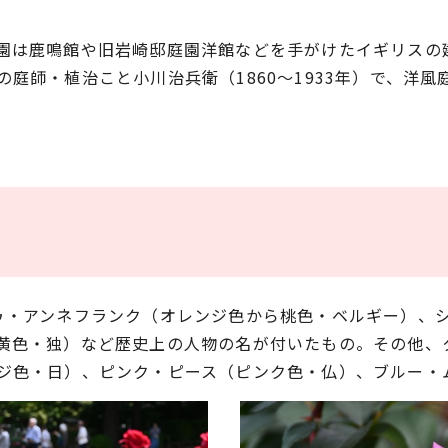
は鹿鳴館や旧岩崎邸庭園洋館などを手がけたイギリスの建築
庭師・植治こと小川治兵衛（1860～1933年）で、洋
ゥ・アンネフランク（オレンジ色から桃色・ベルギー）、
黄色・独）など歴史上の人物の名が付いたもの。その他、
ジ色・日）、ピンク・ピース（ピンク色・仏）、ブルー・