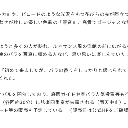
ンカ』や、ビロードのような光沢をもつ花びらの赤が際立
わせが珍しい優しい色彩の『琴音』、高貴でゴージャスな
ようと多くの人が訪れ、ルネサンス風の洋館の前に広がる
輪のバラを写真に収める人など、思い思いに楽しんでいた
は「初めて来ましたが、バラの香りをしっかりと感じられ
くれた。
ィバルを開催しており、庭園ガイドや春バラ人気投票等も行
時（各回約30分）に弦楽四重奏が披露される（雨天中止）。
ート等の販売も予定している。（販売日は公式HPをご確