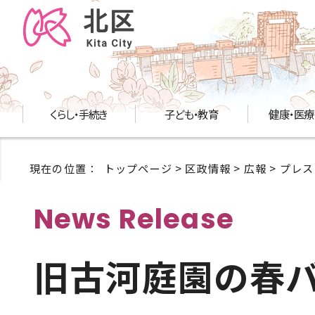
くらし・手続き
子ども・教育
健康・医療
現在の位置：
トップページ
>
区政情報
>
広報
>
プレス
News Release
旧古河庭園の春