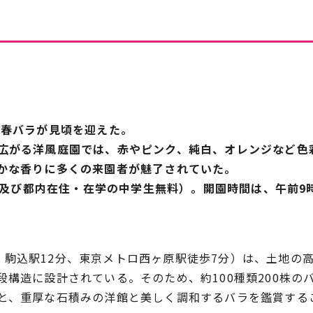
株の春バラが見頃を迎えた。
広がる洋風庭園では、赤やピンク、純白、オレンジなど色
かな香りに多くの来園者が魅了されていた。
以下及び都内在住・在学の中学生無料）。開園時間は、午前9
7分・駒込駅12分、東京メトロ西ヶ原駅徒歩7分）は、土地の
構造に設計されている。そのため、約100種類200株の
と、重厚な石積みの洋館と美しく調和するバラを鑑賞する