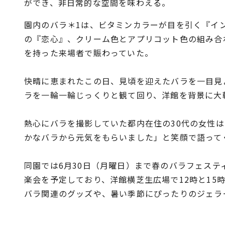
ができ、非日常的な空間を味わえる。
園内のバラ＊1は、ビタミンカラーが目を引く『イ
の『恋心』、クリーム色とアプリコット色の組み合
を持った来場者で賑わっていた。
快晴に恵まれたこの日、見頃を迎えたバラを一目見
ラを一輪一輪じっくりと観て回り、洋館を背景に大
熱心にバラを撮影していた都内在住の30代の女性
かなバラから元気をもらいました」と笑顔で語って
同園では6月30日（月曜日）まで春のバラフェステ
楽会を予定しており、洋館横芝生広場で12時と15
バラ関連のグッズや、暑い季節にぴったりのジェラ