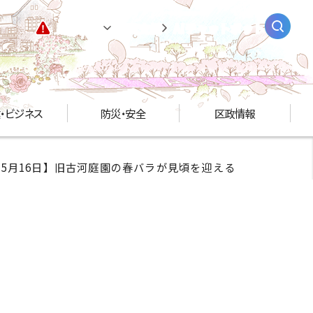
緊急情報
閲覧支援
AIチャットボット
・ビジネス
防災・安全
区政情報
5年5月16日】旧古河庭園の春バラが見頃を迎える