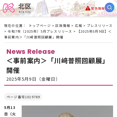
緊急情報
現在の位置：
トップページ
>
区政情報
>
広報
>
プレスリリース
>
令和7年（2025年）5月プレスリリース
> 【2025年5月9日】＜
事前案内＞「川﨑普照回顧展」開催
News Release
＜事前案内＞「川﨑普照回顧展」
開催
2025年5月9日（金曜日）
ページ番号1019769
5月13
日（火