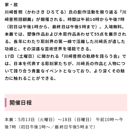
家・故
川﨑普照（かわさき ひろてる）氏の創作活動を振り返る「川
﨑普照回顧展」が開催される。時間は午前10時から午後7時
（初日は午後1時から、最終日は午後5時まで）。入場無料。
本展では、塑像作品および木彫作品あわせて55点を展示され
る。長年にわたり彫刻界の第一線で活躍した川﨑氏が遺した
功績と、その深遠な芸術世界を堪能できる。
17日（土曜日）に開かれる「川﨑普照の軌跡を語らう会」で
は、日本を代表する彫刻家たちが、川﨑氏の作品と人物につ
いて語り合う貴重なイベントとなっており、より深くその魅
力に触れることができる。
開催日程
本展：5月13日（火曜日）～18日（日曜日） 午前10時～午
後7時（初日午後1時～／最終日午後5時まで）