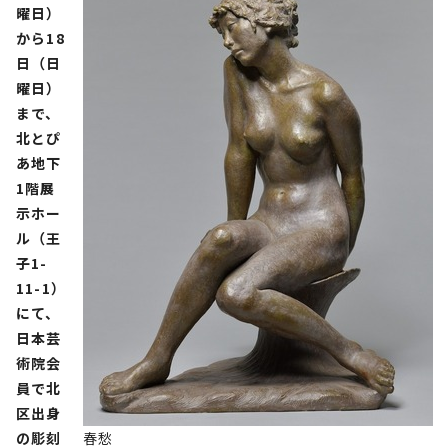
曜日）
から18
日（日
曜日）
まで、
北とぴ
あ地下
1階展
示ホー
ル（王
子1-
11-1）
にて、
日本芸
術院会
員で北
区出身
の彫刻
春愁