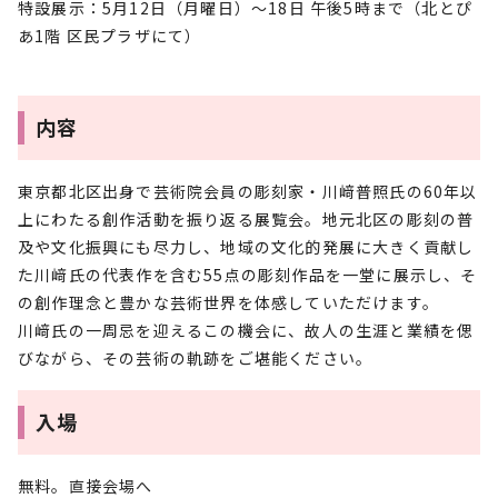
特設展示：5月12日（月曜日）～18日 午後5時まで（北とぴ
あ1階 区民プラザにて）
内容
東京都北区出身で芸術院会員の彫刻家・川﨑普照氏の60年以
上にわたる創作活動を振り返る展覧会。地元北区の彫刻の普
及や文化振興にも尽力し、地域の文化的発展に大きく貢献し
た川﨑氏の代表作を含む55点の彫刻作品を一堂に展示し、そ
の創作理念と豊かな芸術世界を体感していただけます。
川﨑氏の一周忌を迎えるこの機会に、故人の生涯と業績を偲
びながら、その芸術の軌跡をご堪能ください。
入場
無料。直接会場へ