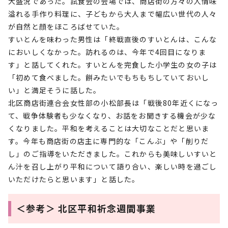
大盛況であった。試食会の会場では、商店街の方々の人情味
溢れる手作り料理に、子どもから大人まで幅広い世代の人々
が自然と顔をほころばせていた。
すいとんを味わった男性は「終戦直後のすいとんは、こんな
においしくなかった。訪れるのは、今年で4回目になりま
す」と話してくれた。すいとんを完食した小学生の女の子は
「初めて食べました。餅みたいでもちもちしていておいし
い」と満足そうに話した。
北区商店街連合会女性部の小松部長は「戦後80年近くになっ
て、戦争体験者も少なくなり、お話をお聞きする機会が少な
くなりました。平和を考えることは大切なことだと思いま
す。今年も商店街の店主に専門的な「こんぶ」や「削りだ
し」のご指導をいただきました。これからも美味しいすいと
ん汁を召し上がり平和について語り合い、楽しい時を過ごし
いただけたらと思います」と話した。
＜参考＞ 北区平和祈念週間事業