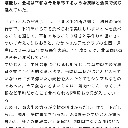
堪能し、会場は平和な今を象徴するような笑顔と活気で満ち
溢れていた。
「すいとんの試食会」は、「北区平和祈念週間」初日の恒例
行事で、平和だからこそ食べられる美味しいすいとんを食べ
ることを通じて、平和であることの尊さと手作りの温かさに
ついて考えてもらおうと、おかみさん元気クラブの企画・運
営により平成12年から毎年実施。昨年度からは、北区商店街
連合会が運営している。
すいとんは、主食の米に代わる代用食として戦中戦後の食糧
難を支えた代表的な食べ物で、当時は具材がほとんど入って
いない汁に水で溶いた小麦粉を入れたとてもシンプルなもの
であった。今回食されるすいとんは、鶏肉やこんにゃく、大
根など平和だからこそ食べられる6種類もの具が入ってい
る。
この日、商店街の方々が食材の吟味からだし汁作り、下ごし
らえ、調理、提供までを行った、200食分のすいとんが振る
舞われ、多くの来場者が足を運び、2時間でなくなるほどの