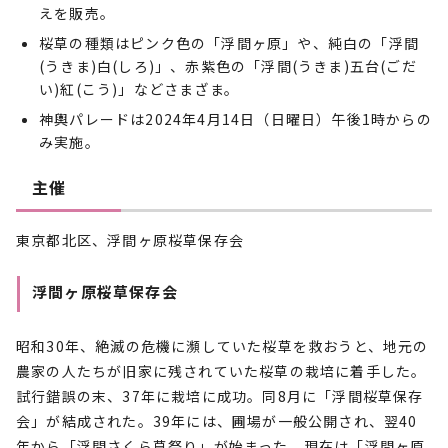
えを販売。
桜草の種類はピンク色の「浮間ヶ原」や、純白の「浮間
(うきま)白(しろ)」、赤紫色の「浮間(うきま)五台(ごだ
い)紅(こう)」などさまざま。
神輿パレードは2024年4月14日（日曜日）午後1時からの
み実施。
主催
東京都北区、浮間ヶ原桜草保存会
浮間ヶ原桜草保存会
昭和30年、絶滅の危機に瀕していた桜草を救おうと、地元の
農家の人たちが旧家に残されていた桜草の栽培に着手した。
試行錯誤の末、37年に栽培に成功。同8月に「浮間桜草保存
会」が結成された。39年には、圃場が一般公開され、翌40
年から「浮間さくら草祭り」が始まった。現在は「浮間ヶ原