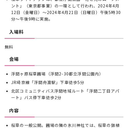
ント」（東京都事業）の一環として行われ、2024年4月
12日（金曜日）～2024年4月21日（日曜日）午後5時30
分～午後9時に実施。
入場料
無料
会場
浮間ヶ原桜草圃場（浮間2-30都立浮間公園内）
JR埼京線「浮間舟渡駅」下車徒歩5分
北区コミュニティバス浮間地域ルート「浮間二丁目アパ
ート」バス停下車徒歩2分
内容
桜草の一般公開。圃場の隣の氷川神社では、桜草の鉢植