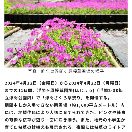
写真：昨年の浮間ヶ原桜草圃場の様子
2024年4月12日（金曜日）から2024年4月22日（月曜日）
までの11日間、浮間ヶ原桜草圃場(ほじょう)（浮間2-30都
立浮間公園内）で「浮間さくら草祭り」を開催する。
期間中しか入場できない同圃場（約1,600平方メートル）内
には、地域住民により大切に育てられてきた、ピンクや純白
の可憐な桜草が辺り一面に咲き揃う。また、地元の小学生が
育てた桜草の鉢植えも展示される。夜間には桜草のライトア