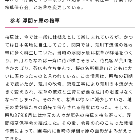
桜草保存会」と名称を変更している。
参考 浮間ヶ原の桜草
桜草は、今では一般に鉢植えとして楽しまれているが、かつ
ては日本各地に自生しており、関東では、荒川下流域の湿地
帯に多く群生していた。当時の浮間ヶ原は桜草が群落をつく
り、四月ともなれば一斉に花が咲きそろい、花見客が荒川を
さかのぼり、茶店も立ち並んで、桜の名所飛鳥山とともに大
いに賑わったものと言われている。この情景は、昭和の初期
まで続いたが、荒川の改修、築堤工事により荒川の本流が大
きく変えられ、桜草の繁殖と生育に必要な荒川の氾濫はなく
なってしまった。そのため、桜草は徐々に減少していき、地
元の愛好家たちの庭先で保存される程度になった。そして、
昭和37年8月には地元の人々が庭先の桜草を持ち寄って、浮
間桜草保存会を結成した。その後、会員の心のこもった栽培
作業によって、圃場内に当時の浮間ヶ原の面影がよみがえっ
てきた。