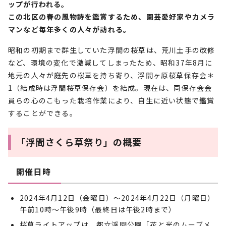
ップが行われる。
この北区の春の風物詩を鑑賞するため、園芸愛好家やカメラ
マンなど毎年多くの人々が訪れる。
昭和の初期まで群生していた浮間の桜草は、荒川土手の改修
など、環境の変化で激減してしまったため、昭和37年8月に
地元の人々が庭先の桜草を持ち寄り、浮間ヶ原桜草保存会＊
1（結成時は浮間桜草保存会）を結成。現在は、同保存会会
員らの心のこもった栽培作業により、自生に近い状態で鑑賞
することができる。
「浮間さくら草祭り」の概要
開催日時
2024年4月12日（金曜日）～2024年4月22日（月曜日）
午前10時～午後9時（最終日は午後2時まで）
桜草ライトアップは、都立浮間公園「花と光のムーブメ