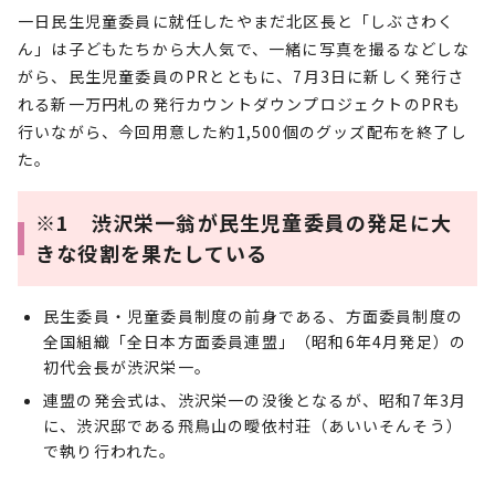
一日民生児童委員に就任したやまだ北区長と「しぶさわく
ん」は子どもたちから大人気で、一緒に写真を撮るなどしな
がら、民生児童委員のPRとともに、7月3日に新しく発行さ
れる新一万円札の発行カウントダウンプロジェクトのPRも
行いながら、今回用意した約1,500個のグッズ配布を終了し
た。
※1 渋沢栄一翁が民生児童委員の発足に大
きな役割を果たしている
民生委員・児童委員制度の前身である、方面委員制度の
全国組織「全日本方面委員連盟」（昭和6年4月発足）の
初代会長が渋沢栄一。
連盟の発会式は、渋沢栄一の没後となるが、昭和7年3月
に、渋沢邸である飛鳥山の曖依村荘（あいいそんそう）
で執り行われた。