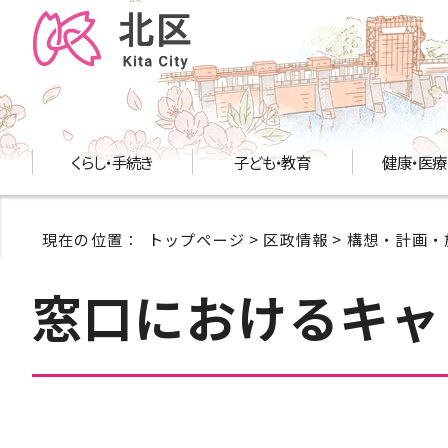
くらし・手続き
子ども・教育
健康・医療
現在の位置：
トップページ
>
区政情報
>
構想・計画・
窓口におけるキャ