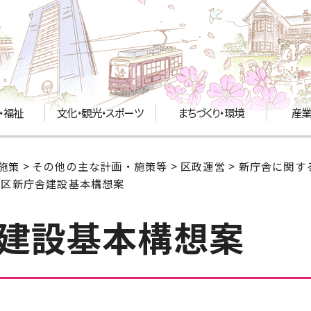
・福祉
文化・観光・スポーツ
まちづくり・環境
産業
施策
>
その他の主な計画・施策等
>
区政運営
>
新庁舎に関す
北区新庁舎建設基本構想案
建設基本構想案