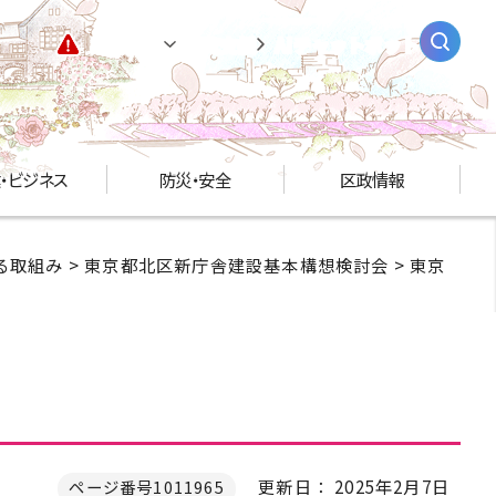
緊急情報
閲覧支援
AIチャットボット
・ビジネス
防災・安全
区政情報
る取組み
>
東京都北区新庁舎建設基本構想検討会
>
東京
更新日： 2025年2月7日
ページ番号1011965