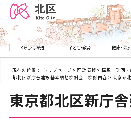
くらし・手続き
子ども・教育
健康・医療
現在の位置：
トップページ
>
区政情報
>
構想・計画・
都北区新庁舎建設基本構想検討会 検討内容
> 東京都
東京都北区新庁舎