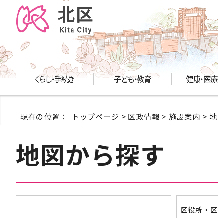
くらし・手続き
子ども・教育
健康・医療
現在の位置：
トップページ
>
区政情報
>
施設案内
> 
地図から探す
区役所・区