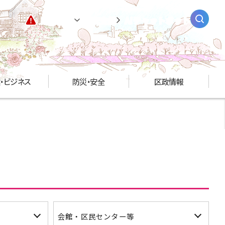
緊急情報
閲覧支援
AIチャットボット
・ビジネス
防災・安全
区政情報
会館・区民センター等