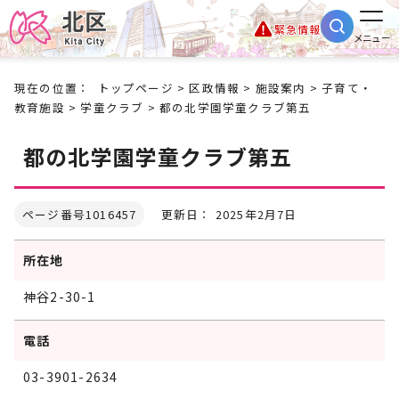
緊急情報
メニュー
現在の位置：
トップページ
>
区政情報
>
施設案内
>
子育て・
教育施設
>
学童クラブ
> 都の北学園学童クラブ第五
都の北学園学童クラブ第五
ページ番号1016457
更新日： 2025年2月7日
所在地
神谷2-30-1
電話
03-3901-2634