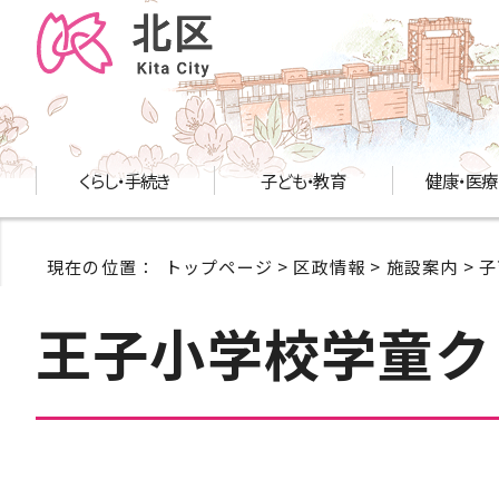
くらし・手続き
子ども・教育
健康・医療
現在の位置：
トップページ
>
区政情報
>
施設案内
>
子
王子小学校学童ク