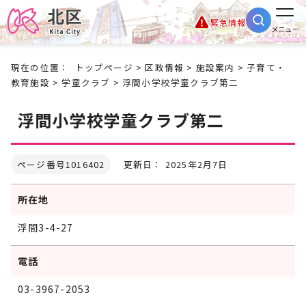
緊急情報
メニュー
現在の位置：
トップページ
>
区政情報
>
施設案内
>
子育て・
教育施設
>
学童クラブ
> 浮間小学校学童クラブ第二
浮間小学校学童クラブ第二
ページ番号1016402
更新日： 2025年2月7日
所在地
浮間3-4-27
電話
03-3967-2053