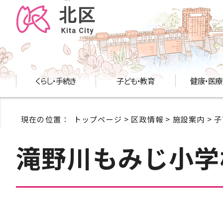
くらし・手続き
子ども・教育
健康・医療
現在の位置：
トップページ
>
区政情報
>
施設案内
>
子
滝野川もみじ小学