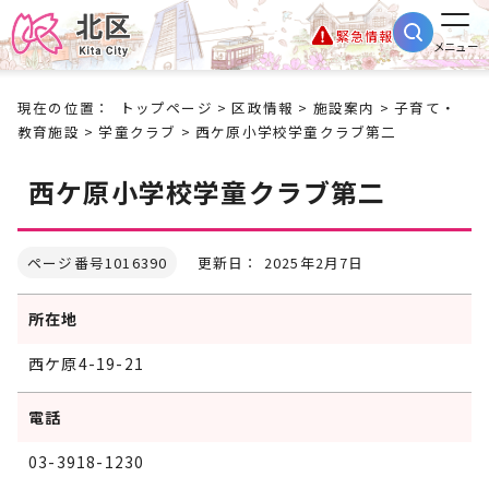
緊急情報
メニュー
現在の位置：
トップページ
>
区政情報
>
施設案内
>
子育て・
教育施設
>
学童クラブ
> 西ケ原小学校学童クラブ第二
西ケ原小学校学童クラブ第二
ページ番号1016390
更新日： 2025年2月7日
所在地
西ケ原4-19-21
電話
03-3918-1230