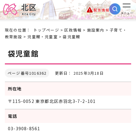
緊急情報
メニュー
現在の位置：
トップページ
>
区政情報
>
施設案内
>
子育て・
教育施設
>
児童館・児童室
> 袋児童館
袋児童館
ページ番号1016362
更新日： 2025年3月18日
所在地
〒115-0052 東京都北区赤羽北3-7-2-101
電話
03-3908-8561