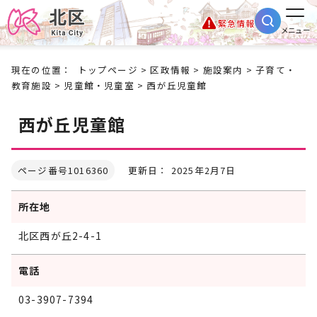
緊急情報
メニュー
現在の位置：
トップページ
>
区政情報
>
施設案内
>
子育て・
教育施設
>
児童館・児童室
> 西が丘児童館
西が丘児童館
ページ番号1016360
更新日： 2025年2月7日
所在地
北区西が丘2-4-1
電話
03-3907-7394