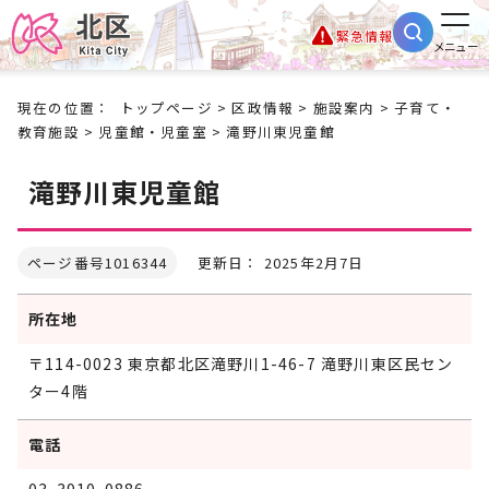
緊急情報
メニュー
現在の位置：
トップページ
>
区政情報
>
施設案内
>
子育て・
教育施設
>
児童館・児童室
> 滝野川東児童館
滝野川東児童館
ページ番号1016344
更新日： 2025年2月7日
所在地
〒114-0023 東京都北区滝野川1-46-7 滝野川東区民セン
ター4階
電話