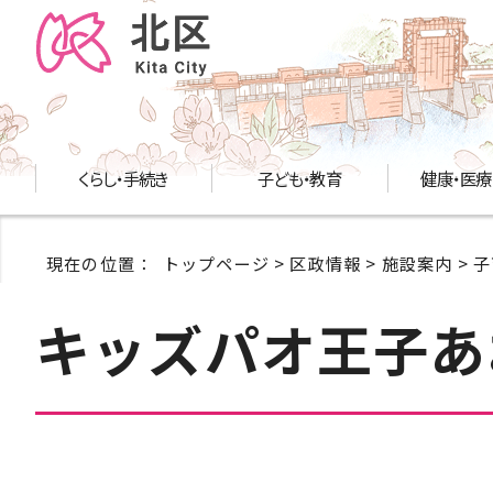
くらし・手続き
子ども・教育
健康・医療
現在の位置：
トップページ
>
区政情報
>
施設案内
>
子
キッズパオ王子あ