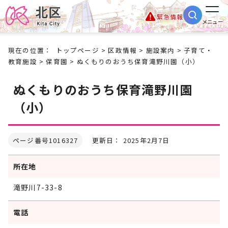
緊急情報
メニュー
現在の位置：
トップページ
>
区政情報
>
施設案内
>
子育て・
教育施設
>
保育園
> ぬくもりのおうち保育滝野川園（小）
ぬくもりのおうち保育滝野川園
（小）
ページ番号1016327
更新日： 2025年2月7日
所在地
滝野川7-33-8
電話