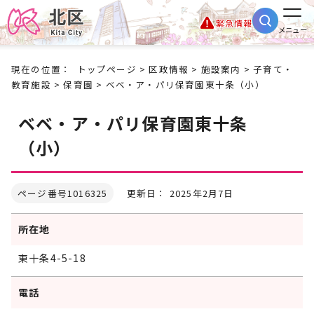
緊急情報
メニュー
現在の位置：
トップページ
>
区政情報
>
施設案内
>
子育て・
教育施設
>
保育園
> ベベ・ア・パリ保育園東十条（小）
ベベ・ア・パリ保育園東十条
（小）
ページ番号1016325
更新日： 2025年2月7日
所在地
東十条4-5-18
電話