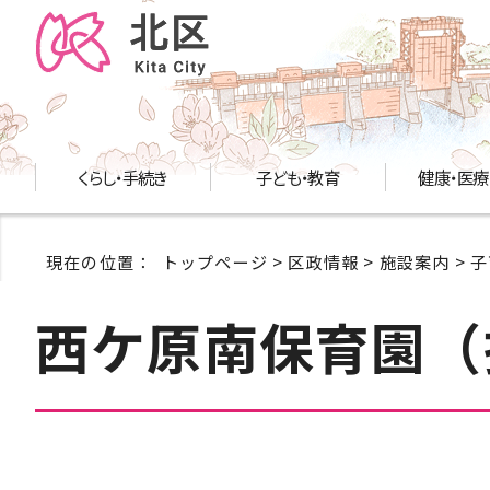
くらし・手続き
子ども・教育
健康・医療
現在の位置：
トップページ
>
区政情報
>
施設案内
>
子
西ケ原南保育園（