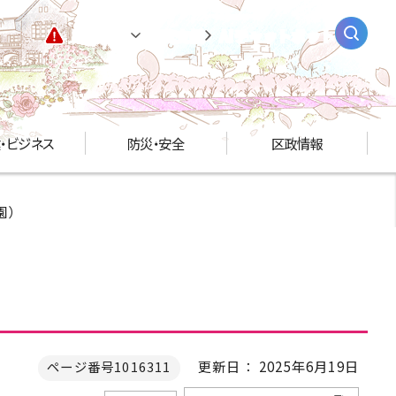
緊急情報
閲覧支援
AIチャットボット
・ビジネス
防災・安全
区政情報
園）
）
更新日： 2025年6月19日
ページ番号1016311