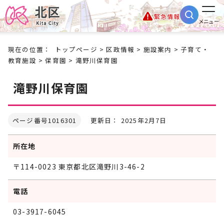
緊急情報
メニュー
現在の位置：
トップページ
>
区政情報
>
施設案内
>
子育て・
教育施設
>
保育園
> 滝野川保育園
滝野川保育園
ページ番号1016301
更新日： 2025年2月7日
所在地
〒114-0023 東京都北区滝野川3-46-2
電話
03-3917-6045