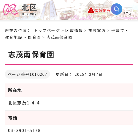
緊急情報
メニュー
現在の位置：
トップページ
>
区政情報
>
施設案内
>
子育て・
教育施設
>
保育園
> 志茂南保育園
志茂南保育園
ページ番号1016267
更新日： 2025年2月7日
所在地
北区志茂1-4-4
電話
03-3901-5178