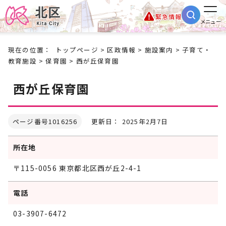
緊急情報
メニュー
現在の位置：
トップページ
>
区政情報
>
施設案内
>
子育て・
教育施設
>
保育園
> 西が丘保育園
西が丘保育園
ページ番号1016256
更新日： 2025年2月7日
所在地
〒115-0056 東京都北区西が丘2-4-1
電話
03-3907-6472