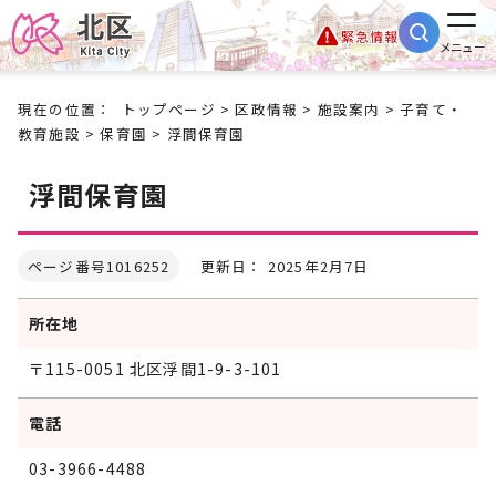
緊急情報
メニュー
現在の位置：
トップページ
>
区政情報
>
施設案内
>
子育て・
教育施設
>
保育園
> 浮間保育園
浮間保育園
ページ番号1016252
更新日： 2025年2月7日
所在地
〒115-0051 北区浮間1-9-3-101
電話
03-3966-4488