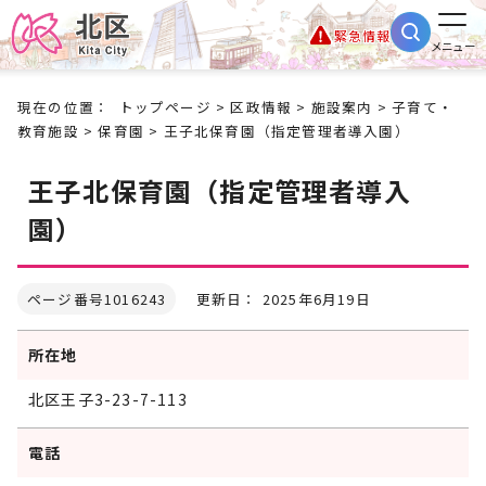
緊急情報
メニュー
現在の位置：
トップページ
>
区政情報
>
施設案内
>
子育て・
教育施設
>
保育園
> 王子北保育園（指定管理者導入園）
王子北保育園（指定管理者導入
園）
ページ番号1016243
更新日： 2025年6月19日
所在地
北区王子3-23-7-113
電話