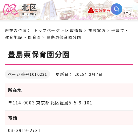
緊急情報
メニュー
現在の位置：
トップページ
>
区政情報
>
施設案内
>
子育て・
教育施設
>
保育園
> 豊島東保育園分園
豊島東保育園分園
ページ番号1016231
更新日： 2025年2月7日
所在地
〒114-0003 東京都北区豊島5-5-9-101
電話
03-3919-2731