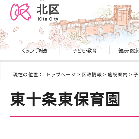
くらし・手続き
子ども・教育
健康・医療
現在の位置：
トップページ
>
区政情報
>
施設案内
>
子
東十条東保育園