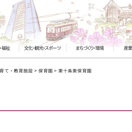
・福祉
文化・観光・スポーツ
まちづくり・環境
産業
育て・教育施設
>
保育園
> 東十条東保育園