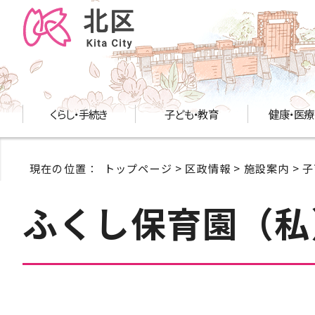
くらし・手続き
子ども・教育
健康・医療
現在の位置：
トップページ
>
区政情報
>
施設案内
>
子
ふくし保育園（私