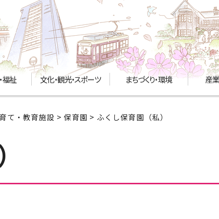
・福祉
文化・観光・スポーツ
まちづくり・環境
産業
育て・教育施設
>
保育園
> ふくし保育園（私）
）