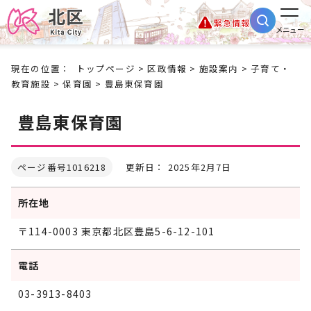
緊急情報
メニュー
現在の位置：
トップページ
>
区政情報
>
施設案内
>
子育て・
教育施設
>
保育園
> 豊島東保育園
豊島東保育園
ページ番号1016218
更新日： 2025年2月7日
所在地
〒114-0003 東京都北区豊島5-6-12-101
電話
03-3913-8403