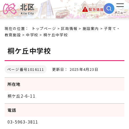
緊急情報
メニュー
現在の位置：
トップページ
>
区政情報
>
施設案内
>
子育て・
教育施設
>
中学校
> 桐ケ丘中学校
桐ケ丘中学校
ページ番号1016111
更新日： 2025年4月23日
所在地
桐ケ丘2-6-11
電話
03-5963-3811