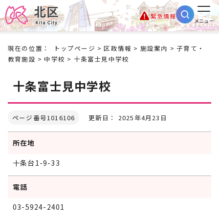
緊急情報
メニュー
現在の位置：
トップページ
>
区政情報
>
施設案内
>
子育て・
教育施設
>
中学校
> 十条富士見中学校
十条富士見中学校
ページ番号1016106
更新日： 2025年4月23日
所在地
十条台1-9-33
電話
03-5924-2401