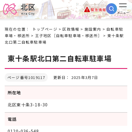
緊急情報
メニュー
現在の位置：
トップページ
>
区政情報
>
施設案内
>
自転車駐
車場・移送所
>
王子地区［自転車駐車場・移送所］
> 東十条駅
北口第二自転車駐車場
東十条駅北口第二自転車駐車場
ページ番号1019117
更新日： 2025年3月7日
所在地
北区東十条3-18-30
電話
0120-036-548