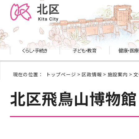
くらし・手続き
子ども・教育
健康・医療
現在の位置：
トップページ
>
区政情報
>
施設案内
>
文
北区飛鳥山博物館