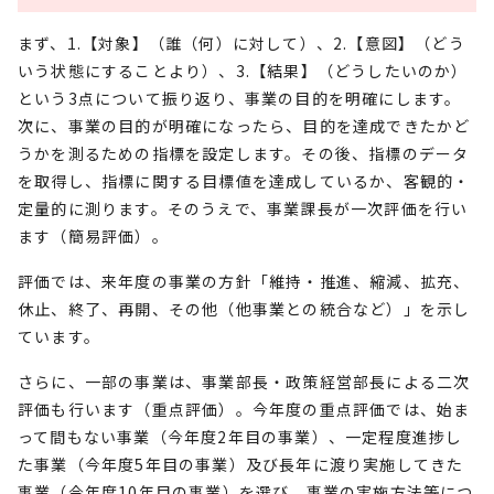
まず、1.【対象】（誰（何）に対して）、2.【意図】（どう
いう状態にすることより）、3.【結果】（どうしたいのか）
という3点について振り返り、事業の目的を明確にします。
次に、事業の目的が明確になったら、目的を達成できたかど
うかを測るための指標を設定します。その後、指標のデータ
を取得し、指標に関する目標値を達成しているか、客観的・
定量的に測ります。そのうえで、事業課長が一次評価を行い
ます（簡易評価）。
評価では、来年度の事業の方針「維持・推進、縮減、拡充、
休止、終了、再開、その他（他事業との統合など）」を示し
ています。
さらに、一部の事業は、事業部長・政策経営部長による二次
評価も行います（重点評価）。今年度の重点評価では、始ま
って間もない事業（今年度2年目の事業）、一定程度進捗し
た事業（今年度5年目の事業）及び長年に渡り実施してきた
事業（今年度10年目の事業）を選び、事業の実施方法等につ