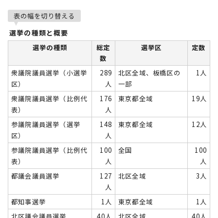
表の幅を切り替える
選挙の種類と概要
選挙の種類
総定
選挙区
定数
数
衆議院議員選挙（小選挙
289
北区全域、板橋区の
1人
区）
人
一部
衆議院議員選挙（比例代
176
東京都全域
19人
表）
人
参議院議員選挙（選挙
148
東京都全域
12人
区）
人
参議院議員選挙（比例代
100
全国
100
表）
人
人
都議会議員選挙
127
北区全域
3人
人
都知事選挙
1人
東京都全域
1人
北区議会議員選挙
40人
北区全域
40人