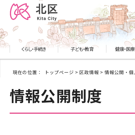
くらし・手続き
子ども・教育
健康・医療
現在の位置：
トップページ
>
区政情報
>
情報公開・個
情報公開制度