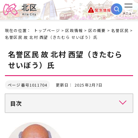
緊急情報
メニュー
現在の位置：
トップページ
>
区政情報
>
区の概要
>
名誉区民
>
名誉区民 故 北村 西望（きたむら せいぼう）氏
名誉区民 故 北村 西望（きたむら
せいぼう）氏
ページ番号1011704
更新日： 2025年2月7日
目次