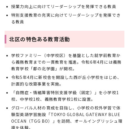
授業力向上に向けてリーダーシップを発揮できる教員
特別支援教育の充実に向けてリーダーシップを発揮でき
る教員
北区の特色ある教育活動
学校ファミリー（中学校区）を基盤とした就学前教育か
ら義務教育までの一貫教育を推進。令和6年4月には義務
教育学校「都の北学園」が開校。
令和5年4月に新校舎を開設した西が丘小学校をはじめ、
計画的な改築事業を実施。
「自閉症・情緒障害特別支援学級（固定）」を小学校1
校、中学校1校、義務教育学校1校に設置。
グローバル人材の育成を目指し、小学校の校外学習で体
験型英語学習施設「TOKYO GLOBAL GATEWAY BLUE
OCEAN（TGG BO）」を訪問、オールイングリッシュ環
境を体験。