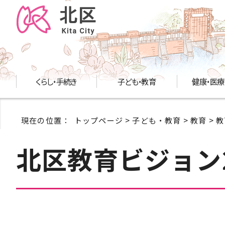
くらし・手続き
子ども・教育
健康・医療
現在の位置：
トップページ
>
子ども・教育
>
教育
>
教
北区教育ビジョン2