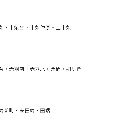
条・十条台・十条仲原・上十条
台・赤羽南・赤羽北・浮間・桐ケ丘
端新町・東田端・田端