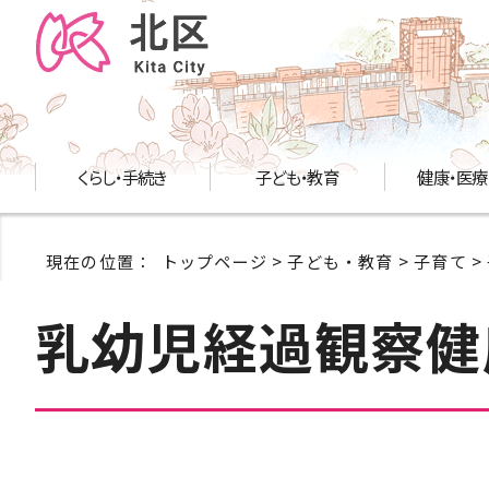
くらし・手続き
子ども・教育
健康・医療
現在の位置：
トップページ
>
子ども・教育
>
子育て
>
乳幼児経過観察健