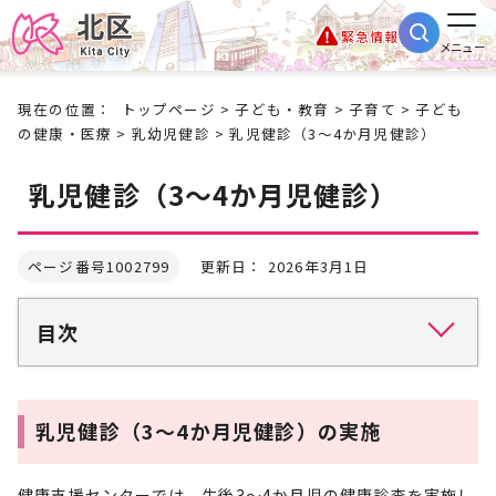
緊急情報
メニュー
現在の位置：
トップページ
>
子ども・教育
>
子育て
>
子ども
の健康・医療
>
乳幼児健診
> 乳児健診（3～4か月児健診）
乳児健診（3～4か月児健診）
ページ番号1002799
更新日： 2026年3月1日
目次
乳児健診（3～4か月児健診）の実施
健康支援センターでは、生後3～4か月児の健康診査を実施し