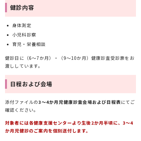
健診内容
身体測定
小児科診察
育児・栄養相談
健診日に（6～7か月）・（9～10か月）健康診査受診票をお
渡ししています。
日程および会場
添付ファイルの
3～4か月児健康診査会場および日程表
にてご
確認ください。
対象者には各健康支援センターより生後2か月半頃に、3～4
か月児健診のご案内を個別送付します。