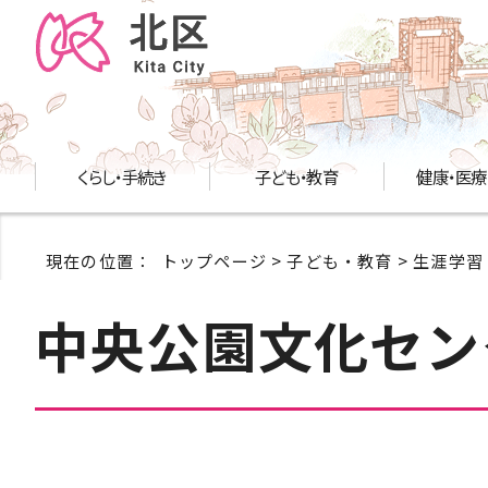
くらし・手続き
子ども・教育
健康・医療
現在の位置：
トップページ
>
子ども・教育
>
生涯学習
中央公園文化セン